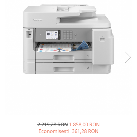
SSD-uri externe
Camere IP
Hard disk-uri externe
Accesorii retelistica
Card reader
PDU
Placi captura
Adaptoare PCI / PCIe
2.219,28 RON
1.858,00 RON
Economisesti:
361,28
RON