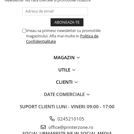
Newsletter
Nu rata ofertele si promotiile noastre
permite să utilizați variate suporturi de imprimare, de
până la 220 g/mp, în timp ce alimentatorul automat de
documente (ADF) de 50 de coli permite imprimarea
rapidă și economică A3 și scanarea A4.
Vreau sa primesc newsletter cu promotiile
magazinului. Afla mai multe in
Politica de
Confidentialitate
MAGAZIN
UTILE
CLIENTI
DATE COMERCIALE
SUPORT CLIENTI
LUNI - VINERI 09:00 - 17:00
0245210105
office@printerzone.ro
Imprimare ultra-rapidă, durabilă, precisă
SOCIAL
URMARESTE-NE IN SOCIAL MEDIA