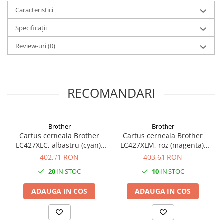
Caracteristici
Specificații
Review-uri
(0)
RECOMANDARI
Brother
Brother
Cartus cerneala Brother
Cartus cerneala Brother
LC427XLC, albastru (cyan),
LC427XLM, roz (magenta),
Imprimare mai ecologică pentru întreprinderi
original, 5000 pagini, 47 ml
original, 5000 pagini, 54 ml
402,71 RON
403,61 RON
Economisiți energie și consumați mai puțin curent
20
IN STOC
10
IN STOC
electric cu imprimanta multifuncțională MFC-J5955DW.
Deoarece nu are nevoie să încălzească o unitate de
ADAUGA IN COS
ADAUGA IN COS
cuptor, se consumă mult mai puțină energie fără a
compromite calitatea premium a imprimării sau viteza de
imprimare de care au nevoie întreprinderile.