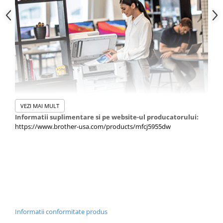
VEZI MAI MULT
Informatii suplimentare si pe website-ul producatorului:
Rentabilă Concepută pentru performanță
https://www.brother-usa.com/products/mfcj5955dw
Fiabilă și construită să reziste. MFC-J5955DW oferă
valoare datorită costului total redus de deținere (TCO) și
mulțumită costului imbatabil pe pagină (CPP). Puteți
utiliza echipamentul și în programul de Managed Print
Service (MPS), prin partenerii noștri specializați. Obțineți
reaprovizionarea consumabilelor și service fără bătăi de
cap.
Informatii conformitate produs