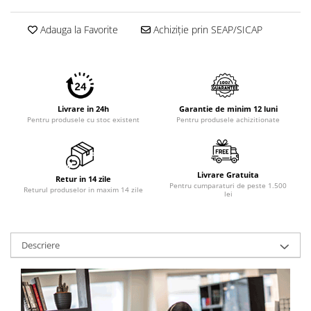
Adauga la Favorite
Achiziție prin SEAP/SICAP
Livrare in 24h
Garantie de minim 12 luni
Pentru produsele cu stoc existent
Pentru produsele achizitionate
Livrare Gratuita
Retur in 14 zile
Pentru cumparaturi de peste 1.500
Returul produselor in maxim 14 zile
lei
Descriere