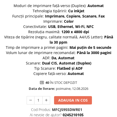
Moduri de imprimare față-verso (Duplex):
Automat
Tehnologia tipăririi:
Cu inkjet
Funcții principale:
Imprimare, Copiere, Scanare, Fax
Imprimare:
Color
Conectivitate:
USB, Ethernet, Wi-Fi, NFC
Rezoluţia maximă:
1200 x 4800 dpi
Viteza de tipărire (negru, calitate normală, A4/US Letter):
Până
la 30 ppm
Timp de imprimare a primei pagini:
Mai puțin de 5 secunde
Volum lunar de imprimare recomandat:
Până la 3000 pagini
ADF:
Da, Automat
Scanare:
Dual CIS, Automat (Duplex)
Tip Scanare:
Flatbed și ADF
Copiere față-verso:
Automat
40
ÎN STOC DEPOZIT
Data de livrare:
poimaine, 12.08.2026
ADAUGA IN COS
Cod Produs:
MFCJ5955DWRE1
Ai nevoie de ajutor?
0245210105