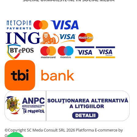
De-a lungul anilor de proiectare meticuloasă, noul cip de
imprimare MAXIDRIVE redefinește tehnologia de
imprimare. Picăturile de cerneală sunt aruncate într-o
peliculă groasă de 40 micrometri, generând presiune
care trece prin 1680 de camere individuale ale unui
singur cip de imprimare, asigurând o imprimare ultra-
rapidă, durabilă, precisă.
©Copyright SC Meda Consult SRL 2026
Platforma E-commerce by
Gomag