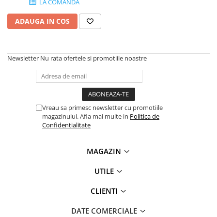
LA COMANDA
SSD-uri externe
Camere IP
ADAUGA IN COS
Hard disk-uri externe
Accesorii retelistica
Card reader
PDU
Placi captura
Newsletter
Nu rata ofertele si promotiile noastre
Adaptoare PCI / PCIe
Vreau sa primesc newsletter cu promotiile
magazinului. Afla mai multe in
Politica de
Confidentialitate
MAGAZIN
UTILE
CLIENTI
DATE COMERCIALE