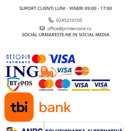
Imprimante 3D
SUPORT CLIENTI
LUNI - VINERI 09:00 - 17:00
Accesorii imprimante 3D
0245210105
Filament imprimanta 3D
office@printerzone.ro
Laptopuri
SOCIAL
URMARESTE-NE IN SOCIAL MEDIA
Laptopuri / notebookuri
Laptopuri gaming
Ultrabookuri
Laptop-uri 2 in 1
Accesorii laptop
Mini PC AI
Piese si accesorii
Accesorii Printing
Ribbon
Desktop PC
PC Office