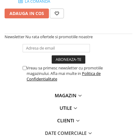
LA COMANDA
Plottere
ADAUGA IN COS
Consumabile imprimanta
Tonere
Drum unit
Newsletter
Nu rata ofertele si promotiile noastre
Capete imprimare
Cartuse inkjet si cerneala
Hartie
Vreau sa primesc newsletter cu promotiile
Ribbon
magazinului. Afla mai multe in
Politica de
Confidentialitate
Developer
Consumabile imprimanta
MAGAZIN
compatibile
Tonere compatibile
UTILE
Cartuse compatibile
CLIENTI
Drum unit compatibile
Printare 3D
DATE COMERCIALE