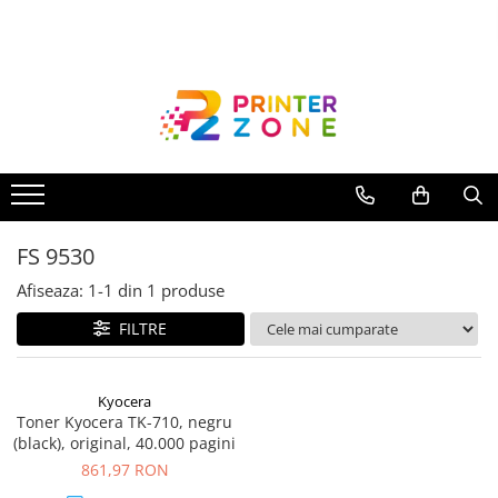
Toate Produsele
Imprimante
Imprimante laser
Imprimante cu jet
Multifunctionale laser
FS 9530
Multifunctionale cu jet
Imprimante etichete
Afiseaza:
1-
1
din
1
produse
Imprimante termice
FILTRE
Scanere
Imprimante matriciale
Kyocera
Toner Kyocera TK-710, negru
Accesorii imprimante
(black), original, 40.000 pagini
Accesorii multifunctionale
861,97 RON
Piese schimb