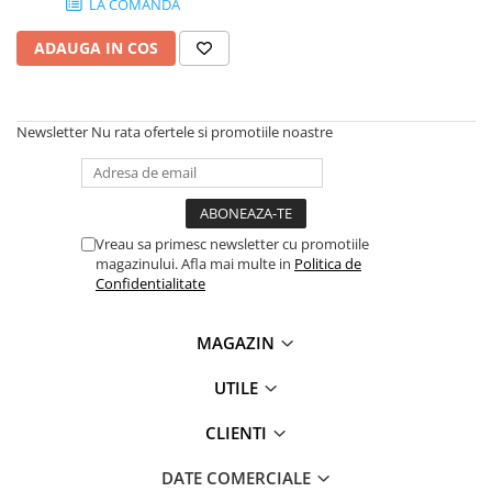
LA COMANDA
SSD-uri externe
Camere IP
ADAUGA IN COS
Hard disk-uri externe
Accesorii retelistica
Card reader
PDU
Placi captura
Newsletter
Nu rata ofertele si promotiile noastre
Adaptoare PCI / PCIe
Vreau sa primesc newsletter cu promotiile
magazinului. Afla mai multe in
Politica de
Confidentialitate
MAGAZIN
UTILE
CLIENTI
DATE COMERCIALE