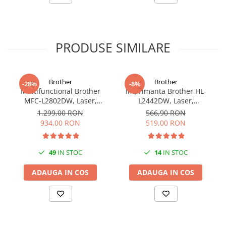
PRODUSE SIMILARE
Brother
Brother
-28%
-8%
Multifunctional Brother
Imprimanta Brother HL-
MFC-L2802DW, Laser,
L2442DW, Laser,
Monocrom, Wi-Fi, USB, ADF,
Monocrom, A4, 30 ppm,
1.299,00 RON
566,90 RON
A4, Duplex, 32ppm
Wireless, USB 2.0
934,00 RON
519,00 RON
49
IN STOC
14
IN STOC
ADAUGA IN COS
ADAUGA IN COS