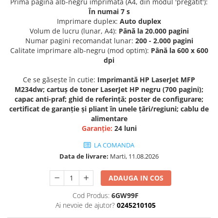
Prima pagină alb-negru imprimată (A4, din modul 'pregătit'):
În numai 7 s
Imprimare duplex:
Auto duplex
Volum de lucru (lunar, A4):
Până la 20.000 pagini
Numar pagini recomandat lunar:
200 - 2.000 pagini
Calitate imprimare alb-negru (mod optim):
Până la 600 x 600
dpi
Ce se găseşte în cutie:
Imprimantă HP LaserJet MFP
M234dw; cartuş de toner LaserJet HP negru (700 pagini);
capac anti-praf; ghid de referinţă; poster de configurare;
certificat de garanţie şi pliant în unele ţări/regiuni; cablu de
alimentare
Garanție:
24 luni
LA COMANDA
Data de livrare:
Marti, 11.08.2026
ADAUGA IN COS
Cod Produs:
6GW99F
Ai nevoie de ajutor?
0245210105