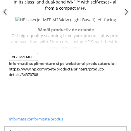
in its class and dual-band Wi-Fi™ with self-reset - all
from a compact MFP.
Rămâi productiv de oriunde
Get high-quality scanning from your phone – plus print
and save time with Shortcuts – using HP Smart, best-in-
class print app.
VEZI MAI MULT
Informatii suplimentare si pe website-ul producatorului:
https://www.hp.com/ro-ro/products/printers/product-
Uşor de configurat, uşor de utilizat
details/34370708
Du rapid proiectele la bun sfârşit cu configurarea fără
probleme şi butoanele şi iluminarea cu ghidare
inteligentă, pentru o experienţă de imprimare intuitivă.
Protejează planeta
Help save energy with this ecolabel-certified laser
Informatii conformitate produs
printer. Plus, using HP FSC®-certified paper, you can help
to stop deforestation.