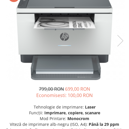
SSD-uri externe
Camere IP
Hard disk-uri externe
Accesorii retelistica
Card reader
PDU
Placi captura
Adaptoare PCI / PCIe
799,00 RON
699,00 RON
Economisesti:
100,00
RON
Tehnologie de imprimare:
Laser
Funcţii:
Imprimare, copiere, scanare
Mod Printare:
Monocrom
Viteză de imprimare alb-negru (ISO, A4):
Până la 29 ppm