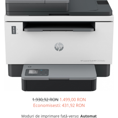
SSD-uri externe
Camere IP
Hard disk-uri externe
Accesorii retelistica
Card reader
PDU
Placi captura
Adaptoare PCI / PCIe
1.930,92 RON
1.499,00 RON
Economisesti:
431,92
RON
Moduri de imprimare față-verso:
Automat