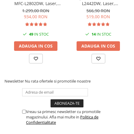
MFC-L2802DW, Laser,
L2442DW, Laser,
Monocrom, Wi-Fi, USB, ADF,
Monocrom, A4, 30 ppm,
1.299,00 RON
566,90 RON
A4, Duplex, 32ppm
Wireless, USB 2.0
934,00 RON
519,00 RON
49
IN STOC
14
IN STOC
ADAUGA IN COS
ADAUGA IN COS
Newsletter
Nu rata ofertele si promotiile noastre
Vreau sa primesc newsletter cu promotiile
magazinului. Afla mai multe in
Politica de
Confidentialitate