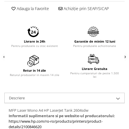
Adauga la Favorite
Achiziție prin SEAP/SICAP
Livrare in 24h
Garantie de minim 12 luni
Pentru produsele cu stoc existent
Pentru produsele achizitionate
Livrare Gratuita
Retur in 14 zile
Pentru cumparaturi de peste 1.500
Returul produselor in maxim 14 zile
lei
Descriere
MFP Laser Mono A4 HP LaserJet Tank 2604sdw
Informatii suplimentare si pe website-ul producatorului:
https://www.hp.com/ro-ro/products/printers/product-
details/2100846620