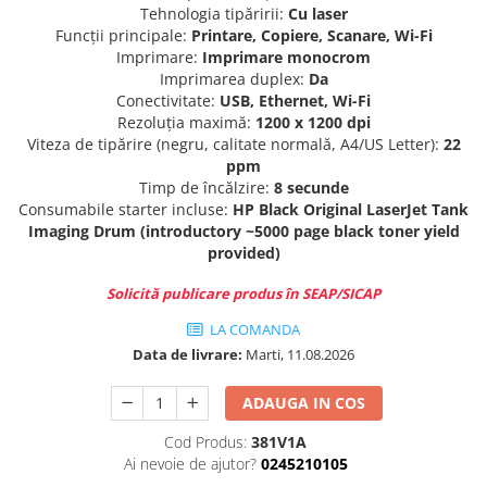
Tehnologia tipăririi:
Cu laser
Funcții principale:
Printare, Copiere, Scanare, Wi-Fi
Imprimare:
Imprimare monocrom
Imprimarea duplex:
Da
Conectivitate:
USB, Ethernet, Wi-Fi
Rezoluția maximă:
1200 x 1200 dpi
Viteza de tipărire (negru, calitate normală, A4/US Letter):
22
ppm
Timp de încălzire:
8 secunde
Consumabile starter incluse:
HP Black Original LaserJet Tank
Imaging Drum (introductory ~5000 page black toner yield
provided)
Solicită publicare produs în SEAP/SICAP
LA COMANDA
Data de livrare:
Marti, 11.08.2026
ADAUGA IN COS
Cod Produs:
381V1A
Ai nevoie de ajutor?
0245210105