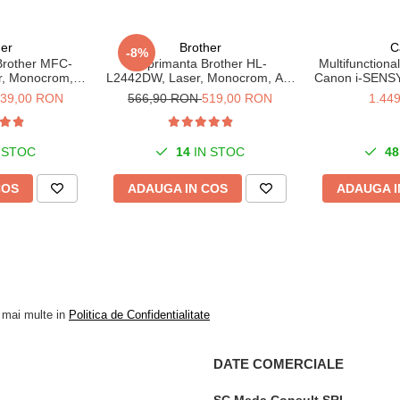
her
Brother
C
-8%
 Brother MFC-
Imprimanta Brother HL-
Multifunction
r, Monocrom,
L2442DW, Laser, Monocrom, A4,
Canon i-SENSY
ADF, 32ppm, A4
30 ppm, Wireless, USB 2.0
Duplex, W
39,00 RON
566,90 RON
519,00 RON
1.44
1200x
 STOC
14
IN STOC
48
COS
ADAUGA IN COS
ADAUGA I
a mai multe in
Politica de Confidentialitate
DATE COMERCIALE