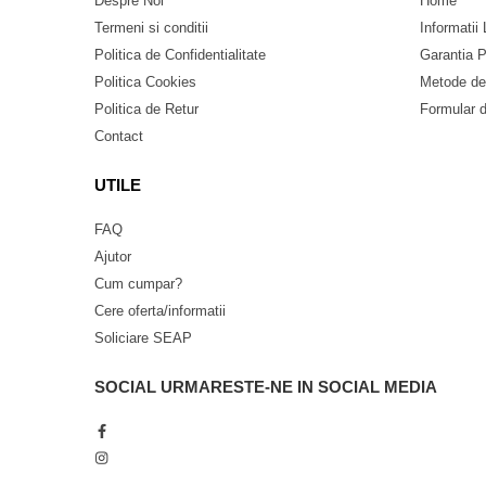
Despre Noi
Home
Antene & amplificatoare semnal
Termeni si conditii
Informatii 
Camere IP
Politica de Confidentialitate
Garantia P
Accesorii retelistica
Politica Cookies
Metode de
Politica de Retur
Formular 
PDU
Contact
UPS & Stabilizatoare
UPS-uri
UTILE
Baterii UPS
FAQ
Accesorii UPS
Ajutor
Servere, Storage & NAS
Cum cumpar?
Servere NAS
Cere oferta/informatii
Servere
Soliciare SEAP
SSD enterprise
SOCIAL
URMARESTE-NE IN SOCIAL MEDIA
HDD enterprise
DAS (Direct Attached Storage)
Solutii backup