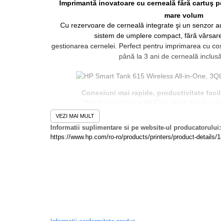
Imprimantă inovatoare cu cerneală fără cartuş p
Workstation
mare volum
Cu rezervoare de cerneală integrate şi un senzor a
All-in-One PC
sistem de umplere compact, fără vărsare,
Mini PC
gestionarea cernelei. Perfect pentru imprimarea cu co
Monitoare
până la 3 ani de cerneală inclusă
Monitoare LED
Accesorii monitoare
Conexiuni mai rapide, productivitate facilă
Componente
Rămâi conectat cu Wi-Fi cu două benzi - con
Placi video
mai fiabile. Economiseşti timp cu comenzile rapide
VEZI MAI MULT
scanează oriunde cu HP Smart, cea mai bună aplicaţ
Procesoare
Informatii suplimentare si pe website-ul producatorului:
clasa sa.
https://www.hp.com/ro-ro/products/printers/product-details
Placi de baza
Memorii RAM
Tehnologia CISS oferă cea mai bună calitate de 
SSD-uri interne
Contează pe calitatea excelentă de imprimare pe car
Hard disk-uri interne
calitate uimitoare, de fiecare dată. Textul este cl
Imprimare de înaltă calitate, fără cartuşe - conex
Surse
mobilă uşoară şi fax.
Carcase