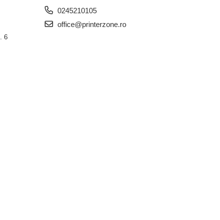
0245210105
office@printerzone.ro
. 6