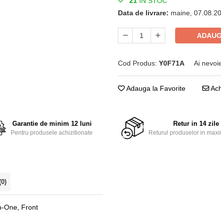
21
IN STOC
Data de livrare:
maine, 07.08.2
ADAUG
Cod Produs:
Y0F71A
Ai nevoi
Adauga la Favorite
Ach
Garantie de minim 12 luni
Retur in 14 zile
Pentru produsele achizitionate
Returul produselor in maxi
(0)