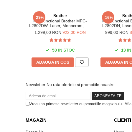
Alte periferice
Brother
Brot
-29%
-16%
Accesorii PC
Multifunctional Brother MFC-
Multifunctional
L2802DW, Laser, Monocrom, Wi-
L2802DN, Lase
Retelistica
Fi, USB, ADF, A4, Duplex, 32ppm
Ethernet, USB, 
1.299,00 RON
922,00 RON
999,00 RON
8
Routere
Switch-uri
53
IN STOC
13
IN
Access Point-uri
Cabluri retea
ADAUGA IN COS
ADAUGA IN 
Sisteme Mesh WiFi
Placi de retea
Newsletter
Nu rata ofertele si promotiile noastre
Conectori & mufe retea
Rack-uri & accesorii rack
Vreau sa primesc newsletter cu promotiile magazinului. Afl
Patch panel-uri
Injectoare PoE
MAGAZIN
CLIENTI
Modemuri