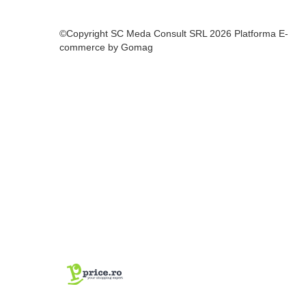
Carcase HDD externe
Memorii USB
©Copyright SC Meda Consult SRL 2026
Platforma E-
commerce by Gomag
SD Card-uri
Tablete
Tablete inteligente
Accesorii tablete
Telefoane
Smartphone-uri
Accesorii telefoane
Smart Home
Camere supraveghere smart
Prize inteligente
Hub-uri smart
Termostate smart
Senzori (miscare, temperatura)