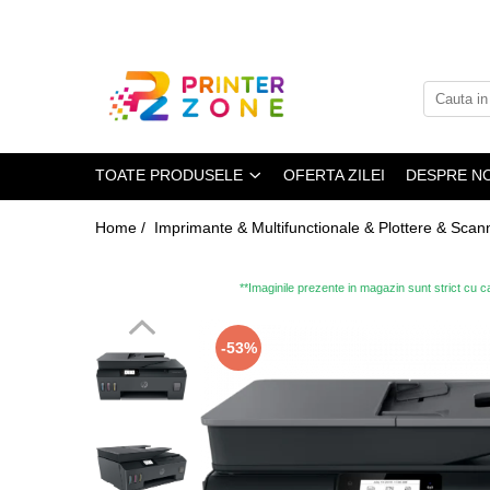
Toate Produsele
Imprimante
Imprimante laser
TOATE PRODUSELE
OFERTA ZILEI
DESPRE NO
Imprimante cu jet
Multifunctionale laser
Home /
Imprimante & Multifunctionale & Plottere & Scan
Multifunctionale cu jet
Imprimante etichete
**Imaginile prezente in magazin sunt strict cu ca
Imprimante termice
-53%
Scanere
Imprimante matriciale
Accesorii imprimante
Accesorii multifunctionale
Piese schimb