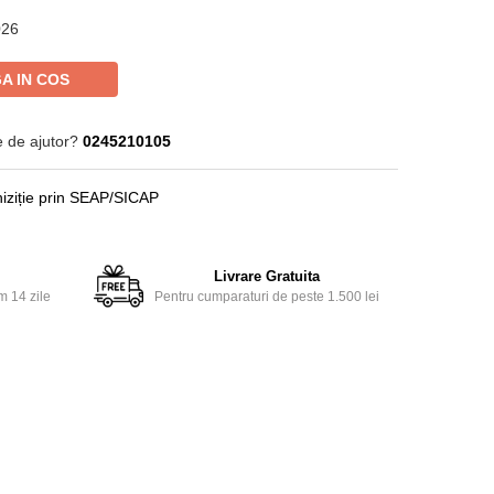
026
A IN COS
e de ajutor?
0245210105
iziție prin SEAP/SICAP
Livrare Gratuita
m 14 zile
Pentru cumparaturi de peste 1.500 lei