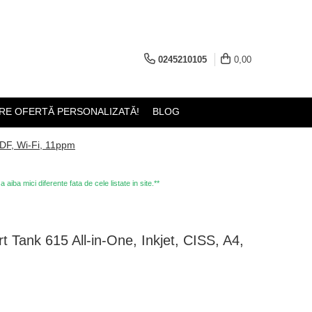
0245210105
0,00
RE OFERTĂ PERSONALIZATĂ!
BLOG
ADF, Wi-Fi, 11ppm
iba mici diferente fata de cele listate in site.**
t Tank 615 All-in-One, Inkjet, CISS, A4,