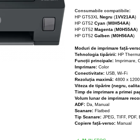
Consumabile compatibile:
HP GT53XL
Negru
(
1VV21AA
)
HP GT52
Cyan
(
M0H54AA
)
HP GT52
Magenta
(
M0H55AA
)
HP GT52
Galben
(
M0H56AA
)
Moduri de imprimare față-vers
Tehnologia tipăririi:
HP Thermal
Funcții principale:
Imprimare, C
Imprimare:
Color
Conectivitate:
USB, Wi-Fi
Rezoluția maximă:
4800 x 1200
Viteza de tipărire (negru, calit
Timp de imprimare a primei pag
Volum lunar de imprimare rec
ADF:
Da, Manual
Scanare:
Flatbed
Tip Scanare:
JPEG, TIFF, PDF,
Copiere față-verso:
Manual