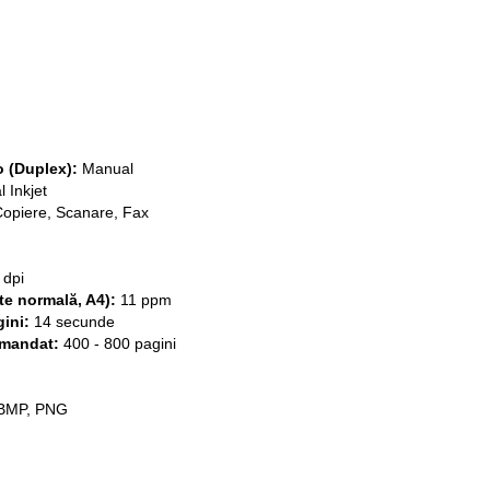
o (Duplex):
Manual
 Inkjet
opiere, Scanare, Fax
 dpi
ate normală, A4):
11 ppm
ini:
14 secunde
omandat:
400 - 800 pagini
 BMP, PNG