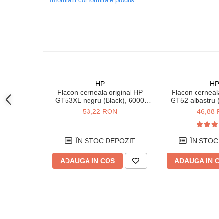
Informatii conformitate produs
Coolere CPU
Conexiunea ta fiabilă
Ventilatoare
Beneficiezi de conexiuni mai rapide şi mai fiabile cu
Pasta termica
Comenzi rapide particularizabile
Placi video profesionale
Elimini etape din activităţile repetitive cu comenzi rap
SSD-uri externe
Smart Tasks. Scanezi către cloud, e-mail şi a
HP
HP
Hard disk-uri externe
Flacon cerneala original HP
Flacon cerneala
Imprimare, scanare şi copiere 
GT53XL negru (Black), 6000
GT52 albastru 
Ai libertatea de a lucra de oriunde cu aplicaţia HP Sma
Card reader
pagini
pagi
53,22 RON
46,88
de pe telefon.
Placi captura
Obţii viteze mari pentru toate i
Adaptoare PCI / PCIe
ÎN STOC DEPOZIT
ÎN STOC
Imprimi rapid documentele de afaceri cu viteze mari 
Periferice PC
mai rapid comparativ cu modelul HP Sma
ADAUGA IN COS
ADAUGA IN 
Mouse
Tastaturi
Kit mouse si tastatura
Web-cam-uri si sisteme
videoconferinta