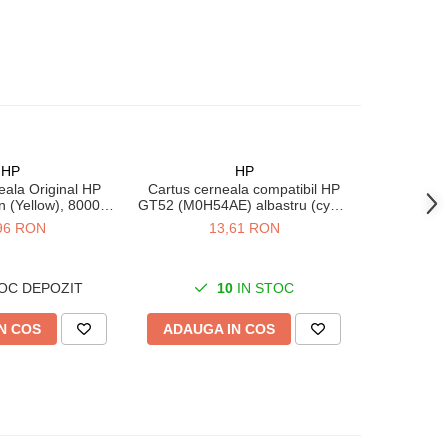
HP
HP
ala Original HP
Cartus cerneala compatibil HP
Cartus ce
 (Yellow), 8000
GT52 (M0H54AE) albastru (cyan)
GT52 (M0H
agini
70ml
96 RON
13,61 RON
OC DEPOZIT
10
IN STOC
N COS
ADAUGA IN COS
ADAUG