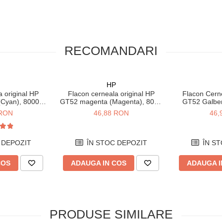
 reţeaua Wi-Fi® cu două benzi.
RECOMANDARI
 pe telefon
ide particularizabile, folosind
ltele – cu o atingere.
HP
 original HP
Flacon cerneala original HP
Flacon Cerne
de oriunde
(Cyan), 8000
GT52 magenta (Magenta), 8000
GT52 Galben
rt - imprimi, scanezi şi copiezi
ni
pagini
p
 RON
46,88 RON
46,
mprimările
 DEPOZIT
ÎN STOC DEPOZIT
ÎN ST
de imprimare - cu până la 38%
rt Tank anterior.
COS
ADAUGA IN COS
ADAUGA I
PRODUSE SIMILARE