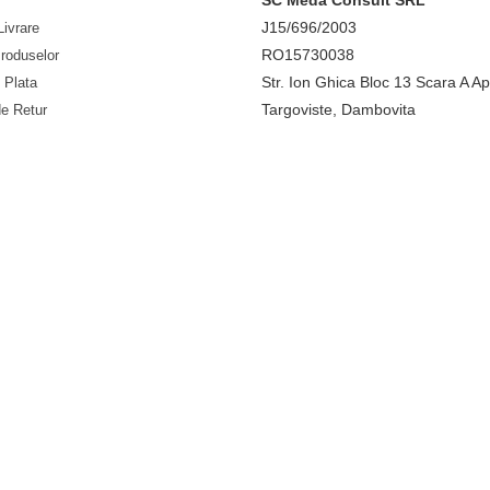
SC Meda Consult SRL
J15/696/2003
Livrare
RO15730038
roduselor
Str. Ion Ghica Bloc 13 Scara A Ap
 Plata
Targoviste, Dambovita
de Retur