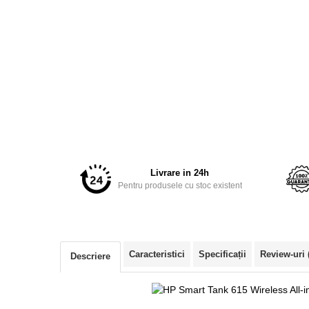
Accesorii imprimante 3D
Filament imprimanta 3D
Laptopuri
Laptopuri / notebookuri
Laptopuri gaming
Ultrabookuri
Laptop-uri 2 in 1
Accesorii laptop
Livrare in 24h
Mini PC AI
Pentru produsele cu stoc existent
Piese si accesorii
Accesorii Printing
Ribbon
Caracteristici
Specificații
Review-uri
Descriere
Desktop PC
PC Office
PC Gaming