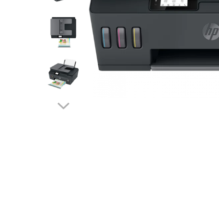
Plottere
Consumabile imprimanta
Tonere
Drum unit
Capete imprimare
Cartuse inkjet si cerneala
Hartie
Ribbon
Distribuie
pe
Developer
Facebook
Consumabile imprimanta compatibile
Tonere compatibile
Cartuse compatibile
Drum unit compatibile
Printare 3D
Imprimante 3D