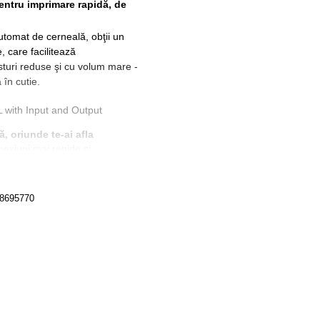
entru imprimare rapidă, de
utomat de cerneală, obţii un
 care facilitează
sturi reduse şi cu volum mare -
 în cutie.
, oriunde te-ai afla
exiuni mai rapide şi
 Smart Tasks, şi imprimă şi
ie HP de imprimare mobilă din
/18695770
imprimare din această clasă
e o aştepţi de la HP - obţii
ar. Grafica este vibrantă.
iuni mai rapide, imprimare