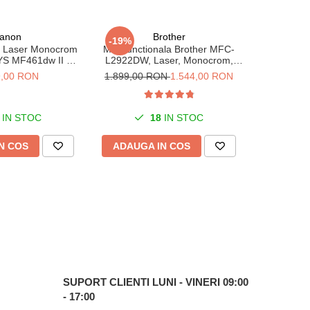
anon
Brother
-19%
-16%
al Laser Monocrom
Multifunctionala Brother MFC-
Multifunc
S MF461dw II A4,
L2922DW, Laser, Monocrom,
L2600D,
i-Fi, 36 ppm,
Format A4, Duplex, Retea, Wi-Fi,
Form
9,00 RON
1.899,00 RON
1.544,00 RON
726,00
1200 dpi
NFC, Fax
IN STOC
18
IN STOC
N COS
ADAUGA IN COS
ADAUG
SUPORT CLIENTI
LUNI - VINERI 09:00
- 17:00