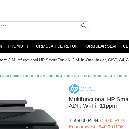
I
PROMOTII
FORMULAR DE RETUR
FORMULAR SEAP
CE
nere /
Multifunctional HP Smart Tank 615 All-in-One, Inkjet, CISS, A4, 
racter informational, de accea va aducem la cunostinta ca exista posibilitatea ca produsele sa a
Multifunctional HP Smar
ADF, Wi-Fi, 11ppm
1.599,00 RON
759,00 RON
Economisesti:
840,00
RON