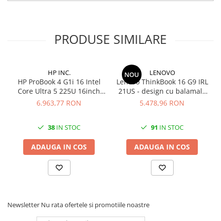
Conectivitate versatilă
Mai multe porturi, inclusiv USB-C și HDMI, oferă flexibilitate și confo
PRODUSE SIMILARE
HP INC.
LENOVO
NOU
HP ProBook 4 G1i 16 Intel
Lenovo ThinkBook 16 G9 IRL
Core Ultra 5 225U 16inch
21US - design cu balamale
16GB 512GB UMA W11P
la 180 de grade - Intel Core
6.963,77 RON
5.478,96 RON
1YW
7 - 240H / până la 5,2 GHz -
fără sistem de operare -
38
IN STOC
91
IN STOC
Intel Graphics - 32 GB RAM
- 1 TB SSD NVMe - 16" IPS
ADAUGA IN COS
ADAUGA IN COS
1920 x 1200
Newsletter
Nu rata ofertele si promotiile noastre