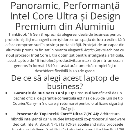
Panoramic, Performanță
Intel Core Ultra și Design
Premium din Aluminiu
ThinkBook 16 Gen 8 reprezintă alegerea ideală de business pentru
profesioniștii și managerii care își doresc un spațiu de lucru extins fără
a face compromisuri în privința portabilității. Protejat de un capac din
aluminiu premium finisat în nuanța elegantă
Arctic Grey
și echipat cu
noul procesor Intel Core Ultra optimizat pentru inteligență artificială,
acest laptop de 16 inci oferă productivitate maximă printr-un ecran
generos în format 16:10, o tastatură numerică completă și o
deschidere flexibilă la 180 de grade.
De ce să alegi acest laptop de
business?
Garanție de Business 3 Ani (CCI):
Produsul beneficiază de un
pachet oficial de garanție comercială extinsă de 36 de luni de tip
Courier/Carry-In (ridicare și returnare) pentru o utilizare sigură și
fără griji.
Procesor de Top Intel® Core™ Ultra 7 (PC AI):
Arhitectura
hibridă inteligentă cu 16 nuclee integrează co-procesorul hardware
dedicat Intel AI Boost NPU (13 TOPS), accelerând nativ procesele
bazate pe inteligență artificială și oferind un multitasking fluid (96