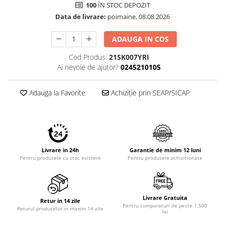
100
ÎN STOC DEPOZIT
Data de livrare:
poimaine, 08.08.2026
ADAUGA IN COS
Cod Produs:
21SK007YRI
Ai nevoie de ajutor?
0245210105
Adauga la Favorite
Achiziție prin SEAP/SICAP
Livrare in 24h
Garantie de minim 12 luni
Pentru produsele cu stoc existent
Pentru produsele achizitionate
Livrare Gratuita
Retur in 14 zile
Pentru cumparaturi de peste 1.500
Returul produselor in maxim 14 zile
lei