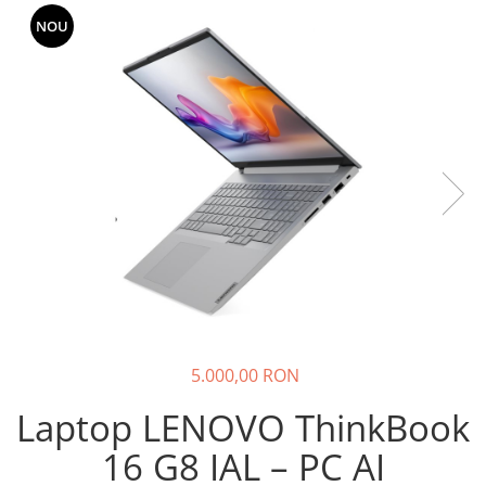
SSD-uri externe
Camere IP
NOU
Hard disk-uri externe
Accesorii retelistica
Card reader
PDU
Placi captura
Adaptoare PCI / PCIe
5.000,00 RON
Laptop LENOVO ThinkBook
16 G8 IAL – PC AI