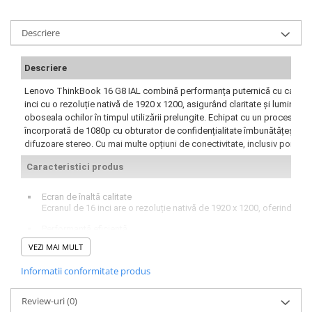
Descriere
Descriere
Lenovo ThinkBook 16 G8 IAL combină performanța puternică cu caracteristi
inci cu o rezoluție nativă de 1920 x 1200, asigurând claritate și luminozi
oboseala ochilor în timpul utilizării prelungite. Echipat cu un procesor C
încorporată de 1080p cu obturator de confidențialitate îmbunătățește secu
difuzoare stereo. Cu mai multe opțiuni de conectivitate, inclusiv porturi
Caracteristici produs
Ecran de înaltă calitate
Ecranul de 16 inci are o rezoluție nativă de 1920 x 1200, oferind imag
Performanță eficientă
Datorită procesorului Core Ultra 7 cu 16 nuclee, acest laptop gestion
VEZI MAI MULT
Sigur și privat
Informatii conformitate produs
Camera web încorporată este dotată cu un obturator de confidențialita
Experiență audio îmbunătățită
Review-uri
(0)
Cu Dolby Audio și microfoane dual array, ThinkBook oferă o experie