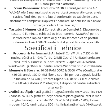
TOPS total pentru platformă).
Ecran Panoramic Productiv 16:10:
Ecranul generos de 16"
WUXGA oferă mai mult spațiu pe verticală comparativ cu ecranele
clasice, fiind ideal pentru lucrul confortabil cu tabele de date,
documente complexe și aplicații financiare, beneficiind în plus de
protecție oculară Low Blue Light.
Tastatură Numerică și Conectivitate Completă:
Dispune de o
tastatură iluminată echipată cu bloc numeric (
NumPad
) pentru
introducerea rapidă a datelor și de un set complet de porturi
moderne, inclusiv USB4/Thunderbolt 4 și port fizic de rețea LAN.
Specificații Tehnice
Procesor & Performanță AI:
Intel® Core™ Ultra 7 255H (16
nuclee, până la 5.1 GHz Turbo, 24MB Cache) | Unitate hardware
NPU Intel AI Boost cu suport DirectML, OpenVINO, WebNN,
WindowsML și ONNX RT pentru efecte Windows Studio inteligente.
Memorie & Stocare:
16 GB RAM DDR5 la 5600 MT/s (Configurație
1x16 GB, un slot SO-DIMM liber disponibil pentru upgrade facil la
un maxim de 64 GB) | Stocare rapidă SSD de 512 GB M.2 NVMe
PCIe 4.0 x4 (2 sloturi M.2 integrate, 1 disponibil pentru extindere
ulterioară).
Grafică & Afișaj:
Placă grafică integrată Intel® Arc™ Graphics 140T
(până la 74 TOPS grafici; funcționează ca placă grafică Intel în mod
single-channel) | Ecran de 16" IPS WUXGA (1920 x 1200), format
modern 16:10, luminozitate 300 nits, finisaj antireflexie (
Anti-glare
).