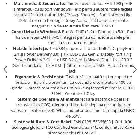
Multimedia & Securitate:
Cameră web hibridă FHD 1080p + IR
(Infraroșu) cu suport Windows Hello pentru autentificare facială
securizată și obturator fizic (
Privacy Shutter
) | Sunet stereo High
Definition cu tehnologie Dolby Audio | Cititor de amprente
integrat și cip de securitate firmware TPM 2.0.
Conectivitate Wireless & Fir:
Wi-Fi 6E (2x2) + Bluetooth 5.3 | Port
fizic de rețea LAN (RJ-45) integrat pentru conexiuni stabile prin
cablu la rețeaua companiei.
Hub de Interfețe:
1 x USB4 (suportă Thunderbolt 4, DisplayPort
2.1 și Power Delivery 3.0) | 1 x USB-C 3.2 Gen 2 (DisplayPort 1.4 și
Power Delivery 3.0) | 1 x USB 3.2 Gen 1 (Always On) | 1 x USB 3.2
Gen 1 standard | 1 x HDMI | Cititor de carduri SD | Audio Combo
Jack.
Ergonomie & Rezistență:
Tastatură iluminată cu touchpad de
precizie | Balamale premium cu deschidere completă la 180 de
grade | Carcasă robustă din aluminiu (sus) testată militar MIL-STD-
810H | Greutate: 1.7 kg.
Sistem de Operare & Alimentare:
Fără sistem de operare
preinstalat (NOOS), oferindu-ți libertate deplină de configurare
software | Baterie de 45 Wh cu adaptor de alimentare rapidă USB-C
de 65W.
Sustenabilitate & Certificări:
EAN 0198156366603 | Certificări
ecologice globale: TCO Certified Generation 10, conformitate RoHS
și standardele ErP Lot 6/26.