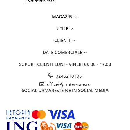
Confidentialitate
Antene & amplificatoare semnal
MAGAZIN
Camere IP
Accesorii retelistica
UTILE
PDU
CLIENTI
UPS & Stabilizatoare
UPS-uri
DATE COMERCIALE
Baterii UPS
SUPORT CLIENTI
LUNI - VINERI 09:00 - 17:00
Accesorii UPS
0245210105
Servere, Storage & NAS
office@printerzone.ro
Servere NAS
SOCIAL
URMARESTE-NE IN SOCIAL MEDIA
Servere
SSD enterprise
HDD enterprise
DAS (Direct Attached Storage)