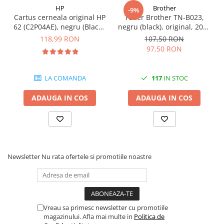
HP
Brother
videoconferinta
-9%
Cartus cerneala original HP
Toner Brother TN-B023,
Alte periferice
62 (C2P04AE), negru (Black),
negru (black), original, 2000
200 pagini
pagini
118,99 RON
107,50 RON
Accesorii PC
97,50 RON
Retelistica
Routere
LA COMANDA
117
IN STOC
Switch-uri
ADAUGA IN COS
ADAUGA IN COS
Access Point-uri
Cabluri retea
Sisteme Mesh WiFi
Placi de retea
Newsletter
Nu rata ofertele si promotiile noastre
Conectori & mufe retea
Rack-uri & accesorii rack
Patch panel-uri
Injectoare PoE
Vreau sa primesc newsletter cu promotiile
magazinului. Afla mai multe in
Politica de
Modemuri