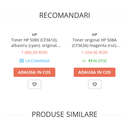
Carcase
RECOMANDARI
Coolere CPU
Ventilatoare
Pasta termica
HP
HP
Toner HP 508X (CF361X),
Toner original HP 508A
Placi video profesionale
albastru (cyan), original,
(CF363A) magenta (roz),
SSD-uri externe
9500 pagini
6000 pagini
1.880,00 RON
1.204,96 RON
Hard disk-uri externe
LA COMANDA
17
IN STOC
Card reader
ADAUGA IN COS
ADAUGA IN COS
Placi captura
Adaptoare PCI / PCIe
Periferice PC
Mouse
Tastaturi
PRODUSE SIMILARE
Kit mouse si tastatura
Web-cam-uri si sisteme