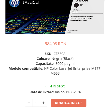
Plottere
Consumabile imprimanta
Tonere
Drum unit
Capete imprimare
Cartuse inkjet si cerneala
984,08 RON
Hartie
SKU
: CF360A
Ribbon
Culoare
: Negru (Black)
Capacitate
: 6000 pagini
Developer
Modele compatibile
: HP Color LaserJet Enterprise M577,
Consumabile imprimanta
M553
compatibile
Tonere compatibile
4
IN STOC
Cartuse compatibile
Data de livrare:
maine, 11.08.2026
Drum unit compatibile
ADAUGA IN COS
Printare 3D