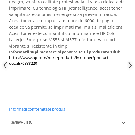
neagra, va ofera calitate profesionala si viteza ridicata de
PC Gaming
imprimare. Cu tehnologia HP JetIntelligence, acest toner
Workstation
va ajuta sa economisiti energie si sa preveniti frauda.
Acest toner are o capacitate mare de 6000 de pagini,
All-in-One PC
ceea ce va permite sa imprimati mai mult si mai eficient.
Mini PC
Acest toner este compatibil cu imprimantele HP Color
LaserJet Enterprise M553 si M577, oferindu-va culori
Monitoare
vibrante si rezistente in timp.
Monitoare LED
Informatii suplimentare si pe website-ul producatorului:
Accesorii monitoare
https://www.hp.com/ro-ro/products/ink-toner/product-
details/6888220
Componente
Placi video
Procesoare
Placi de baza
Memorii RAM
Informatii conformitate produs
SSD-uri interne
Hard disk-uri interne
Review-uri
(0)
Surse