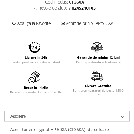
Cod Produs:
CF360A
Imprimante 3D
Ai nevoie de ajutor?
0245210105
Accesorii imprimante 3D
Filament imprimanta 3D
Adauga la Favorite
Achiziție prin SEAP/SICAP
Laptopuri
Laptopuri / notebookuri
Laptopuri gaming
Ultrabookuri
Livrare in 24h
Garantie de minim 12 luni
Pentru produsele cu stoc existent
Pentru produsele achizitionate
Laptop-uri 2 in 1
Accesorii laptop
Mini PC AI
Livrare Gratuita
Retur in 14 zile
Pentru cumparaturi de peste 1.500
Returul produselor in maxim 14 zile
Piese si accesorii
lei
Accesorii Printing
Ribbon
Descriere
Desktop PC
PC Office
Acest toner original HP 508A (CF360A), de culoare