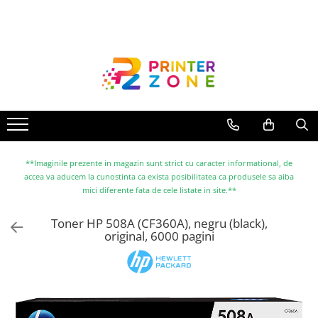
Toate Produsele
Imprimante
Imprimante laser
Imprimante cu jet
Multifunctionale laser
Multifunctionale cu jet
**Imaginile prezente in magazin sunt strict cu caracter informational, de
accea va aducem la cunostinta ca exista posibilitatea ca produsele sa aiba
Imprimante etichete
mici diferente fata de cele listate in site.**
Imprimante termice
Toner HP 508A (CF360A), negru (black),
Scanere
original, 6000 pagini
Imprimante matriciale
Accesorii imprimante
Accesorii multifunctionale
Piese schimb