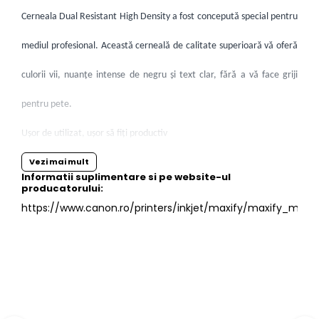
Cerneala Dual Resistant High Density a fost concepută special pentru
mediul profesional. Această cerneală de calitate superioară vă oferă
culorii vii, nuanţe intense de negru şi text clar, fără a vă face griji
pentru pete.
Uşor de utilizat, uşor să fiţi productiv
Vezi mai mult
Un ecran tactil color de 8,8 cm oferă acces uşor la toate funcţiile
Informatii suplimentare si pe website-ul
producatorului:
seriei MAXIFY MB5450. Pe lângă un alimentator cu capacitate de
https://www.canon.ro/printers/inkjet/maxify/maxify_mb54
500 de coli, un alimentator automat de documente cu capacitate de
50 de coli şi imprimare faţă-verso, seria MAXIFY MB5450 este
compatibilă cu o varietate de dimensiuni şi tipuri de hârtie – de la
hârtie simplă A4 la etichete, plicuri, hârtie foto şi chiar copiere de