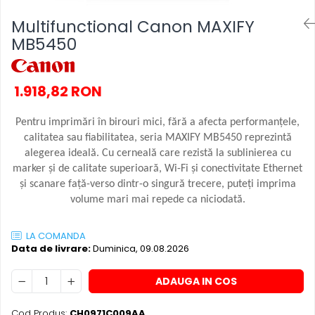
SSD-uri externe
Camere IP
Multifunctional Canon MAXIFY
Hard disk-uri externe
Accesorii retelistica
MB5450
Card reader
PDU
Placi captura
1.918,82 RON
Adaptoare PCI / PCIe
Pentru imprimări în birouri mici, fără a afecta performanţele,
calitatea sau fiabilitatea, seria MAXIFY MB5450 reprezintă
alegerea ideală. Cu cerneală care rezistă la sublinierea cu
marker şi de calitate superioară, Wi-Fi şi conectivitate Ethernet
şi scanare faţă-verso dintr-o singură trecere, puteţi imprima
volume mari mai repede ca niciodată.
LA COMANDA
Data de livrare:
Duminica, 09.08.2026
ADAUGA IN COS
Cod Produs:
CH0971C009AA