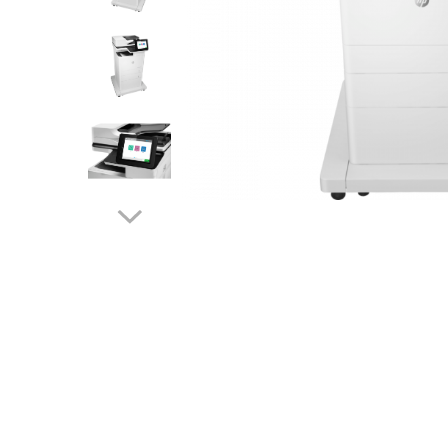
Plottere
Consumabile imprimanta
Tonere
Drum unit
Capete imprimare
Cartuse inkjet si cerneala
Hartie
Ribbon
Distribuie
pe
Developer
Facebook
Consumabile imprimanta
compatibile
Tonere compatibile
Cartuse compatibile
Drum unit compatibile
Printare 3D