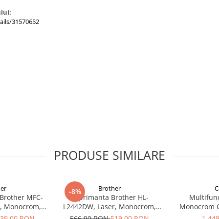
lui:
ails/31570652
PRODUSE SIMILARE
er
Brother
C
-8%
 Brother MFC-
Imprimanta Brother HL-
Multifunc
r, Monocrom,
L2442DW, Laser, Monocrom,
Monocrom C
ADF, 32ppm, A4
A4, 30 ppm, Wireless, USB 2.0
MF461dw II A4
39,00 RON
566,90 RON
519,00 RON
1.44