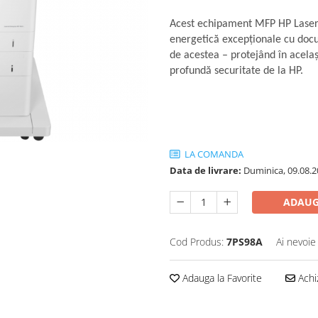
Acest echipament MFP HP LaserJe
energetică excepţionale cu docu
de acestea – protejând în acela
profundă securitate de la HP.
LA COMANDA
Data de livrare:
Duminica, 09.08.2
ADAUG
Cod Produs:
7PS98A
Ai nevoie
Adauga la Favorite
Achi