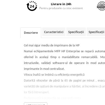
Imprimante 3D
Livrare in 24h
Pentru produsele cu stoc existent
Accesorii imprimante 3D
Filament imprimanta 3D
Laptopuri
Laptopuri / notebookuri
Caracteristici
Specificații
Specificați
Descriere
Laptopuri gaming
Ultrabookuri
Cel mai sigur mediu de imprimare de la HP
Numai echipamentele MFP HP Enterprise se repară automat î
Laptop-uri 2 in 1
oferind în acelaşi timp o maniabilitate remarcabilă. Moni
Accesorii laptop
intruziunile, validaţi software-ul de operare în mod auto
Mini PC AI
imprimante în mod centralizat.
Piese si accesorii
Viteza înaltă se îmbină cu eficienţa energetică
Accesorii Printing
Datorită vitezelor de până la 65 de pagini pe minut , evacuă
Ribbon
varietăţi de opţiuni de manipulare a hârtiei, ai încredere că an
lor fără întreruperi.
Desktop PC
Performanţă şi protecţie pe care poţi conta
PC Office
Protejaţi-vă imprimantă, utilizând cartuşe de toner originale 