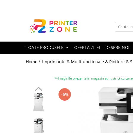
Toate Produsele
Imprimante
Imprimante laser
TOATE PRODUSELE
OFERTA ZILEI
DESPRE NOI
Imprimante cu jet
Multifunctionale laser
Home /
Imprimante & Multifunctionale & Plottere & 
Multifunctionale cu jet
Imprimante etichete
**Imaginile prezente in magazin sunt strict cu carac
Imprimante termice
-5%
Scanere
Imprimante matriciale
Accesorii imprimante
Accesorii multifunctionale
Piese schimb