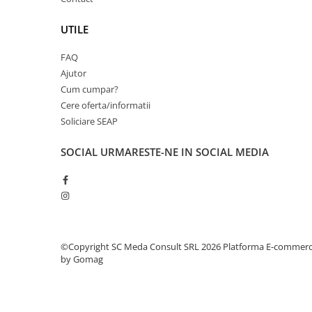
videoconferinta
UTILE
Alte periferice
Accesorii PC
FAQ
Ajutor
Retelistica
Cum cumpar?
Routere
Cere oferta/informatii
Switch-uri
Soliciare SEAP
Access Point-uri
SOCIAL
URMARESTE-NE IN SOCIAL MEDIA
Cabluri retea
Sisteme Mesh WiFi
Placi de retea
Conectori & mufe retea
Rack-uri & accesorii rack
©Copyright SC Meda Consult SRL 2026
Platforma E-commer
by Gomag
Patch panel-uri
Injectoare PoE
Modemuri