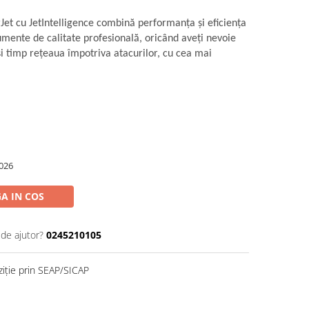
t cu JetIntelligence combină performanţa şi eficienţa
mente de calitate profesională, oricând aveţi nevoie
şi timp reţeaua împotriva atacurilor, cu cea mai
026
A IN COS
 de ajutor?
0245210105
ziție prin SEAP/SICAP