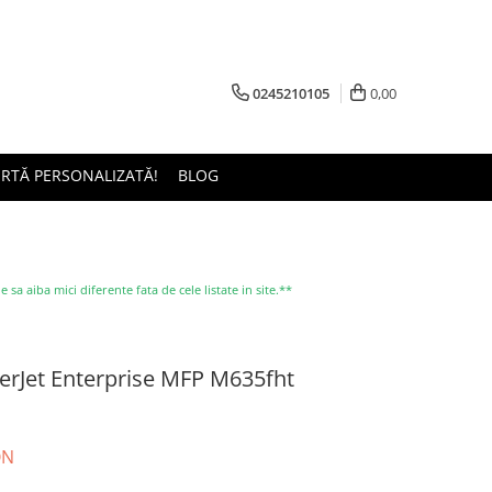
0245210105
0,00
ERTĂ PERSONALIZATĂ!
BLOG
a aiba mici diferente fata de cele listate in site.**
serJet Enterprise MFP M635fht
ON