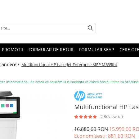
PROMOTII
FORMULAR DE RETUR
FORMULAR SEAP
CERE OF
Scannere /
Multifunctional HP LaserJet Enterprise MFP M635fht
ter informational, de accea va aducem la cunostinta ca exista posibilitatea ca produsele s
Multifunctional HP La
2 Review-uri
16.880,60 RON
15.999,00 R
Economisesti:
881,60
RON