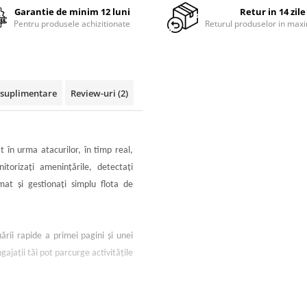
Garantie de minim 12 luni
Retur in 14 zile
Pentru produsele achizitionate
Returul produselor in maxi
i suplimentare
Review-uri
(2)
n urma atacurilor, în timp real,
torizaţi ameninţările, detectaţi
mat şi gestionaţi simplu flota de
rii rapide a primei pagini şi unei
gajaţii tăi pot parcurge activităţile
HP cu JetIntelligence.