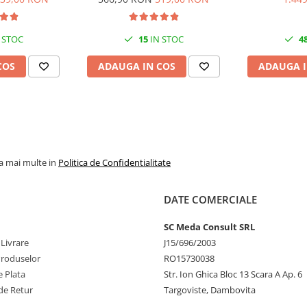
36 ppm, 1
 STOC
15
IN STOC
4
COS
ADAUGA IN COS
ADAUGA I
la mai multe in
Politica de Confidentialitate
DATE COMERCIALE
SC Meda Consult SRL
 Livrare
J15/696/2003
Produselor
RO15730038
 Plata
Str. Ion Ghica Bloc 13 Scara A Ap. 6
de Retur
Targoviste, Dambovita