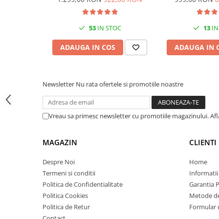
32ppm
Carcase
Coolere CPU
53
IN STOC
13
IN
Ventilatoare
ADAUGA IN COS
ADAUGA IN 
Pasta termica
Placi video profesionale
SSD-uri externe
Newsletter
Nu rata ofertele si promotiile noastre
Hard disk-uri externe
Card reader
Vreau sa primesc newsletter cu promotiile magazinului. Af
Placi captura
MAGAZIN
CLIENTI
Adaptoare PCI / PCIe
Periferice PC
Despre Noi
Home
Mouse
Termeni si conditii
Informatii
Politica de Confidentialitate
Garantia 
Tastaturi
Politica Cookies
Metode de
Kit mouse si tastatura
Politica de Retur
Formular 
Web-cam-uri si sisteme
Contact