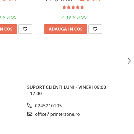
200x1200 dpi
NFC, Fax
8
IN STOC
18
IN STOC
N COS
ADAUGA IN COS
ADAUG
SUPORT CLIENTI
LUNI - VINERI 09:00
- 17:00
0245210105
office@printerzone.ro