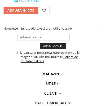
LA COMANDA
Plottere
ADAUGA IN COS
Consumabile imprimanta
Tonere
Drum unit
Newsletter
Nu rata ofertele si promotiile noastre
Capete imprimare
Cartuse inkjet si cerneala
Hartie
Vreau sa primesc newsletter cu promotiile
Ribbon
magazinului. Afla mai multe in
Politica de
Confidentialitate
Developer
Consumabile imprimanta
MAGAZIN
compatibile
Tonere compatibile
UTILE
Cartuse compatibile
CLIENTI
Drum unit compatibile
Printare 3D
DATE COMERCIALE