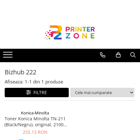
Toate Produsele
Imprimante
Imprimante laser
Imprimante cu jet
Multifunctionale laser
Bizhub 222
Multifunctionale cu jet
Imprimante etichete
Afiseaza:
1-
1
din
1
produse
Imprimante termice
FILTRE
Scanere
Imprimante matriciale
Konica-Minolta
Toner Konica Minolta TN-211
Accesorii imprimante
(Black/Negru), original, 21000
Accesorii multifunctionale
pagini
255,13 RON
Piese schimb