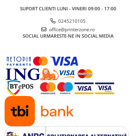
Imprimante 3D
SUPORT CLIENTI
LUNI - VINERI 09:00 - 17:00
Accesorii imprimante 3D
0245210105
Filament imprimanta 3D
office@printerzone.ro
Laptopuri
SOCIAL
URMARESTE-NE IN SOCIAL MEDIA
Laptopuri / notebookuri
Laptopuri gaming
Ultrabookuri
Laptop-uri 2 in 1
Accesorii laptop
Mini PC AI
Piese si accesorii
Accesorii Printing
Ribbon
Desktop PC
PC Office