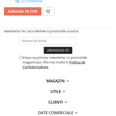
LA COMANDA
SSD-uri externe
Camere IP
ADAUGA IN COS
Hard disk-uri externe
Accesorii retelistica
Card reader
PDU
Placi captura
Newsletter
Nu rata ofertele si promotiile noastre
Adaptoare PCI / PCIe
Vreau sa primesc newsletter cu promotiile
magazinului. Afla mai multe in
Politica de
Confidentialitate
MAGAZIN
UTILE
CLIENTI
DATE COMERCIALE