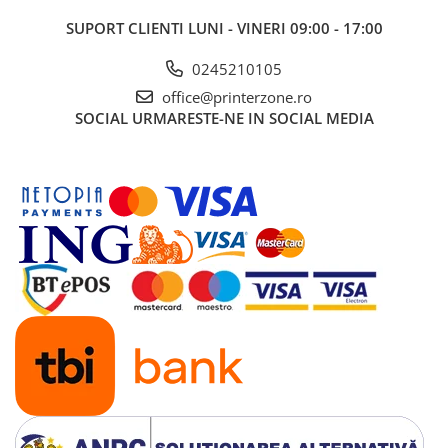
Imprimante 3D
SUPORT CLIENTI
LUNI - VINERI 09:00 - 17:00
Accesorii imprimante 3D
0245210105
Filament imprimanta 3D
office@printerzone.ro
Laptopuri
SOCIAL
URMARESTE-NE IN SOCIAL MEDIA
Laptopuri / notebookuri
Laptopuri gaming
Ultrabookuri
Laptop-uri 2 in 1
Accesorii laptop
Mini PC AI
Piese si accesorii
Accesorii Printing
Ribbon
Desktop PC
PC Office