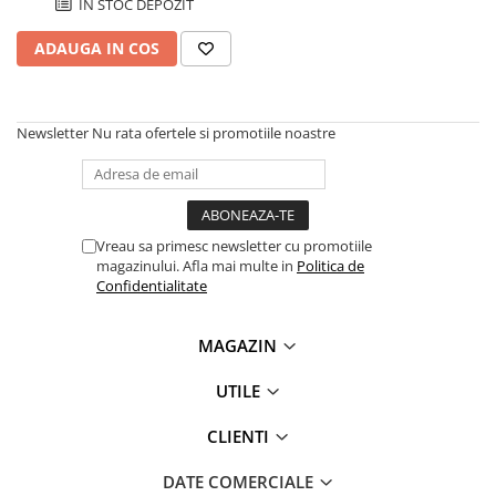
ÎN STOC DEPOZIT
Plottere
ADAUGA IN COS
Consumabile imprimanta
Tonere
Drum unit
Newsletter
Nu rata ofertele si promotiile noastre
Capete imprimare
Cartuse inkjet si cerneala
Hartie
Vreau sa primesc newsletter cu promotiile
Ribbon
magazinului. Afla mai multe in
Politica de
Confidentialitate
Developer
Consumabile imprimanta
MAGAZIN
compatibile
Tonere compatibile
UTILE
Cartuse compatibile
CLIENTI
Drum unit compatibile
Printare 3D
DATE COMERCIALE