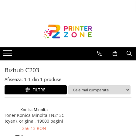
Toate Produsele
Imprimante
Imprimante laser
Imprimante cu jet
Multifunctionale laser
Bizhub C203
Multifunctionale cu jet
Imprimante etichete
Afiseaza:
1-
1
din
1
produse
Imprimante termice
FILTRE
Scanere
Imprimante matriciale
Konica-Minolta
Toner Konica Minolta TN213C
Accesorii imprimante
(cyan), original, 19000 pagini
Accesorii multifunctionale
256,13 RON
Piese schimb