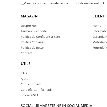
PC Gaming
Vreau sa primesc newsletter cu promotiile magazinului. Af
Workstation
MAGAZIN
CLIENTI
All-in-One PC
Mini PC
Despre Noi
Home
Termeni si conditii
Informatii
Monitoare
Politica de Confidentialitate
Garantia 
Monitoare LED
Politica Cookies
Metode de
Accesorii monitoare
Politica de Retur
Formular 
Componente
Contact
Placi video
UTILE
Procesoare
FAQ
Placi de baza
Ajutor
Memorii RAM
Cum cumpar?
SSD-uri interne
Cere oferta/informatii
Soliciare SEAP
Hard disk-uri interne
Surse
SOCIAL
URMARESTE-NE IN SOCIAL MEDIA