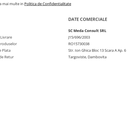
la mai multe in
Politica de Confidentialitate
DATE COMERCIALE
SC Meda Consult SRL
 Livrare
J15/696/2003
Produselor
RO15730038
 Plata
Str. Ion Ghica Bloc 13 Scara A Ap. 6
de Retur
Targoviste, Dambovita