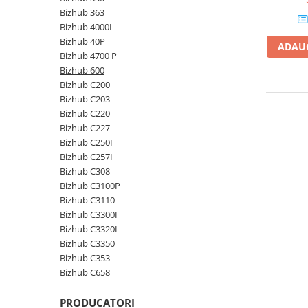
Bizhub 363
Plottere
Bizhub 4000I
Consumabile imprimanta
Bizhub 40P
ADAUG
Tonere
Bizhub 4700 P
Bizhub 600
Drum unit
Bizhub C200
Capete imprimare
Bizhub C203
Bizhub C220
Cartuse inkjet si cerneala
Bizhub C227
Hartie
Bizhub C250I
Bizhub C257I
Ribbon
Bizhub C308
Developer
Bizhub C3100P
Bizhub C3110
Consumabile imprimanta
Bizhub C3300I
compatibile
Bizhub C3320I
Tonere compatibile
Bizhub C3350
Cartuse compatibile
Bizhub C353
Bizhub C658
Drum unit compatibile
Printare 3D
PRODUCATORI