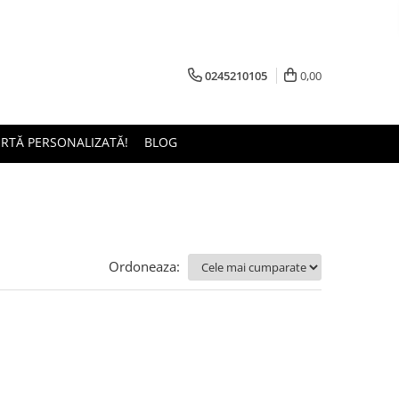
0245210105
0,00
ERTĂ PERSONALIZATĂ!
BLOG
Ordoneaza: