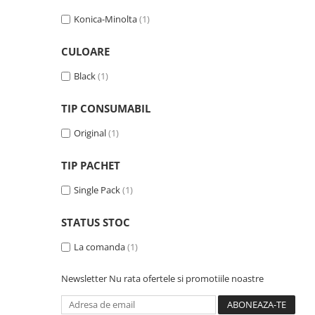
Imprimante 3D
Konica-Minolta
(1)
Accesorii imprimante 3D
CULOARE
Filament imprimanta 3D
Laptopuri
Black
(1)
Laptopuri / notebookuri
TIP CONSUMABIL
Laptopuri gaming
Original
(1)
Ultrabookuri
Laptop-uri 2 in 1
TIP PACHET
Accesorii laptop
Single Pack
(1)
Mini PC AI
Piese si accesorii
STATUS STOC
Accesorii Printing
La comanda
(1)
Ribbon
Newsletter
Nu rata ofertele si promotiile noastre
Desktop PC
PC Office