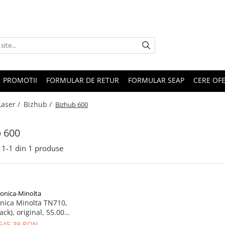
PROMOTII
FORMULAR DE RETUR
FORMULAR SEAP
CERE OF
Laser /
Bizhub /
Bizhub 600
 600
1-
1
din
1
produse
onica-Minolta
nica Minolta TN710,
ack), original, 55.000
pagini
545,39 RON