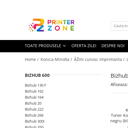
Toate Produsele
Imprimante
Imprimante laser
TOATE PRODUSELE
OFERTA ZILEI
DESPRE NOI
Imprimante cu jet
Multifunctionale laser
Home /
Konica-Minolta /
ÃŽmi cunosc imprimanta /
Multifunctionale cu jet
Imprimante etichete
Bizhub
BIZHUB 600
Imprimante termice
Afiseaza:
Bizhub 130 F
Scanere
Bizhub 162
Bizhub 164
Imprimante matriciale
Bizhub 20
Accesorii imprimante
Bizhub 222
K
Bizhub 266
Toner Ko
Accesorii multifunctionale
negru (bl
Bizhub 300I
Piese schimb
Bizhub 350