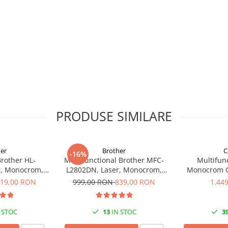
PRODUSE SIMILARE
er
Brother
C
-16%
rother HL-
Multifunctional Brother MFC-
Multifunc
r, Monocrom,
L2802DN, Laser, Monocrom,
Monocrom C
eless, USB 2.0
Ethernet, USB, ADF, 32ppm, A4
MF461dw II A4
19,00 RON
999,00 RON
839,00 RON
1.44
36 ppm, 1
 STOC
13
IN STOC
3