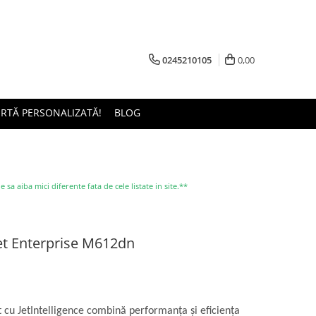
0245210105
0,00
ERTĂ PERSONALIZATĂ!
BLOG
a aiba mici diferente fata de cele listate in site.**
et Enterprise M612dn
cu JetIntelligence combină performanţa şi eficienţa