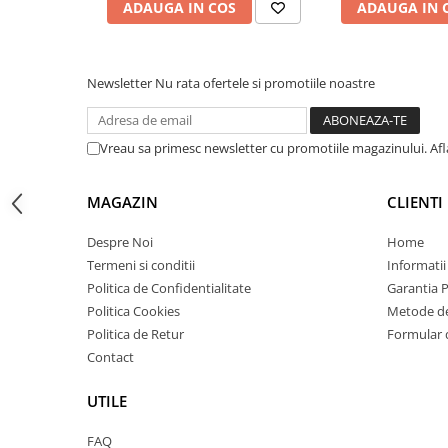
ADAUGA IN COS
ADAUGA IN 
Carcase
Coolere CPU
Ventilatoare
Newsletter
Nu rata ofertele si promotiile noastre
Pasta termica
Placi video profesionale
Vreau sa primesc newsletter cu promotiile magazinului. Af
SSD-uri externe
MAGAZIN
CLIENTI
Hard disk-uri externe
Card reader
Despre Noi
Home
Placi captura
Termeni si conditii
Informatii
Politica de Confidentialitate
Garantia 
Adaptoare PCI / PCIe
Politica Cookies
Metode de
Periferice PC
Politica de Retur
Formular 
Mouse
Contact
Tastaturi
UTILE
Kit mouse si tastatura
FAQ
Web-cam-uri si sisteme