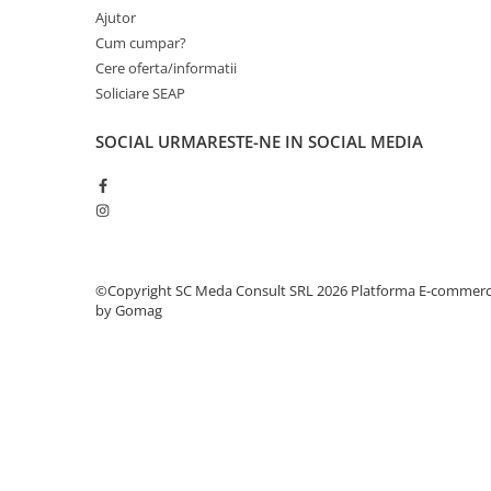
Ajutor
videoconferinta
Cum cumpar?
Alte periferice
Cere oferta/informatii
Accesorii PC
Soliciare SEAP
Retelistica
SOCIAL
URMARESTE-NE IN SOCIAL MEDIA
Routere
Switch-uri
Access Point-uri
Cabluri retea
Sisteme Mesh WiFi
©Copyright SC Meda Consult SRL 2026
Platforma E-commer
by Gomag
Placi de retea
Conectori & mufe retea
Rack-uri & accesorii rack
Patch panel-uri
Injectoare PoE
Modemuri