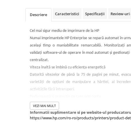
Imprimante 3D
Accesorii imprimante 3D
Caracteristici
Specificații
Review-uri
Descriere
Filament imprimanta 3D
Laptopuri
Cel mai sigur mediu de imprimare de la HP
Laptopuri / notebookuri
Numai imprimantele HP Enterprise se repară automat în urma a
acelaşi timp o maniabilitate remarcabilă. Monitorizaţi ame
Laptopuri gaming
validaţi software-ul de operare în mod automat şi gestionaţi
Ultrabookuri
centralizat.
Laptop-uri 2 in 1
Viteza înaltă se îmbină cu eficienţa energetică
Accesorii laptop
Datorită vitezelor de până la 75 de pagini pe minut, evacuă
varietăţi de opţiuni de manipulare a hârtiei, ai încreder
Mini PC AI
activităţile fără întreruperi.
Piese si accesorii
Performanţă şi protecţie pe care poţi conta
Accesorii Printing
Protejaţi-vă imprimantă, utilizând cartuşe de toner originale 
VEZI MAI MULT
Ribbon
Informatii suplimentare si pe website-ul producatoru
Desktop PC
https://www.hp.com/ro-ro/products/printers/product-det
PC Office