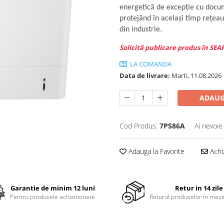
energetică de excepţie cu docum
protejând în acelaşi timp reţea
din industrie.
Solicită publicare produs în SEA
LA COMANDA
Data de livrare:
Marti, 11.08.2026
ADAUG
Cod Produs:
7PS86A
Ai nevoie
Adauga la Favorite
Achi
Garantie de minim 12 luni
Retur in 14 zile
Pentru produsele achizitionate
Returul produselor in maxi