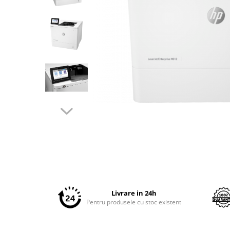
Plottere
Consumabile imprimanta
Tonere
Drum unit
Capete imprimare
Cartuse inkjet si cerneala
Hartie
Ribbon
Distribuie
pe
Developer
Facebook
Consumabile imprimanta
compatibile
Tonere compatibile
Cartuse compatibile
Livrare in 24h
Pentru produsele cu stoc existent
Drum unit compatibile
Printare 3D