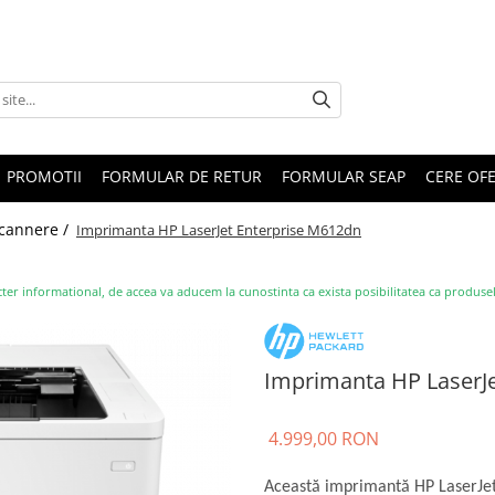
PROMOTII
FORMULAR DE RETUR
FORMULAR SEAP
CERE OF
Scannere /
Imprimanta HP LaserJet Enterprise M612dn
ter informational, de accea va aducem la cunostinta ca exista posibilitatea ca produsele s
Imprimanta HP LaserJ
4.999,00 RON
Această imprimantă HP LaserJet 