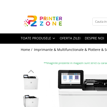
Toate Produsele
Imprimante
Imprimante laser
TOATE PRODUSELE
OFERTA ZILEI
DESPRE NOI
Imprimante cu jet
Multifunctionale laser
Home /
Imprimante & Multifunctionale & Plottere & 
Multifunctionale cu jet
Imprimante etichete
**Imaginile prezente in magazin sunt strict cu carac
Imprimante termice
Scanere
Imprimante matriciale
Accesorii imprimante
Accesorii multifunctionale
Piese schimb