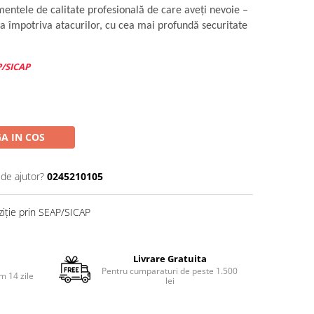
entele de calitate profesională de care aveţi nevoie –
ua împotriva atacurilor, cu cea mai profundă securitate
P/SICAP
A IN COS
 de ajutor?
0245210105
ziție prin SEAP/SICAP
Livrare Gratuita
Pentru cumparaturi de peste 1.500
m 14 zile
lei