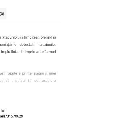
(0)
tacurilor, în timp real, oferind în
ninţările, detectaţi intruziunile,
 simplu flota de imprimante în mod
rii rapide a primei pagini şi unei
ea că angajaţii tăi pot accelera
HP cu JetIntelligence.
lui:
ails/31570629