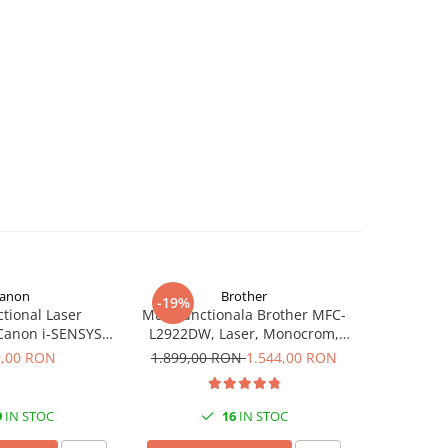
anon
Brother
-19%
-16%
tional Laser
Multifunctionala Brother MFC-
Multifunct
anon i-SENSYS
L2922DW, Laser, Monocrom,
L2600D,
, Duplex, Wi-Fi,
Format A4, Duplex, Retea, Wi-Fi,
Form
9,00 RON
1.899,00 RON
1.544,00 RON
726,00
200x1200 dpi
NFC, Fax
9
IN STOC
16
IN STOC