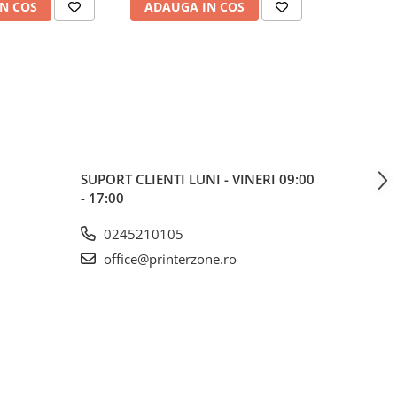
N COS
ADAUGA IN COS
ADAUG
SUPORT CLIENTI
LUNI - VINERI 09:00
- 17:00
0245210105
office@printerzone.ro