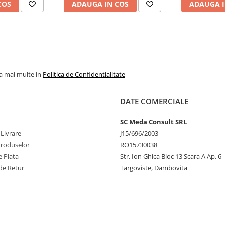
COS
ADAUGA IN COS
ADAUGA I
la mai multe in
Politica de Confidentialitate
DATE COMERCIALE
SC Meda Consult SRL
 Livrare
J15/696/2003
Produselor
RO15730038
 Plata
Str. Ion Ghica Bloc 13 Scara A Ap. 6
de Retur
Targoviste, Dambovita