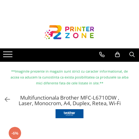
Toate Produsele
Imprimante
Imprimante laser
Imprimante cu jet
Multifunctionale laser
Multifunctionale cu jet
**Imaginile prezente in magazin sunt strict cu caracter informational, de
accea va aducem la cunostinta ca exista posibilitatea ca produsele sa aiba
Imprimante etichete
mici diferente fata de cele listate in site.**
Imprimante termice
Multifunctionala Brother MFC-L6710DW ,
Scanere
Laser, Monocrom, A4, Duplex, Retea, Wi-Fi
Imprimante matriciale
Accesorii imprimante
Accesorii multifunctionale
-6%
Piese schimb