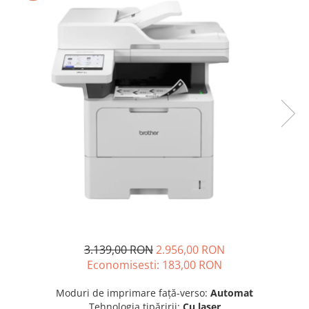
Plottere
Consumabile imprimanta
Tonere
Drum unit
Capete imprimare
Cartuse inkjet si cerneala
Hartie
Ribbon
Developer
Consumabile imprimanta
compatibile
Tonere compatibile
3.139,00 RON
2.956,00 RON
Cartuse compatibile
Economisesti:
183,00
RON
Drum unit compatibile
Moduri de imprimare față-verso:
Automat
Printare 3D
Tehnologia tipăririi:
Cu laser