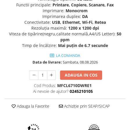
Imprimante 3D
Functii principale:
Printare, Copiere, Scanare, Fax
Imprimare:
Monocrom
Accesorii imprimante 3D
Imprimarea duplex:
DA
Filament imprimanta 3D
Conectivitate:
USB, Ethernet, Wi-Fi, Retea
Rezoluţia maximă:
1200 x 1200 dpi
Laptopuri
Viteza de tipărire(negru,calitate normală,A4/US Letter):
50
Laptopuri / notebookuri
ppm
Timp de încălzire:
Mai puțin de 6.7 secunde
Laptopuri gaming
LA COMANDA
Ultrabookuri
Data de livrare:
Sambata, 08.08.2026
Laptop-uri 2 in 1
Accesorii laptop
ADAUGA IN COS
Mini PC AI
Cod Produs:
MFCL6710DWRE1
Piese si accesorii
Ai nevoie de ajutor?
0245210105
Accesorii Printing
Adauga la Favorite
Achiziție prin SEAP/SICAP
Ribbon
Desktop PC
PC Office