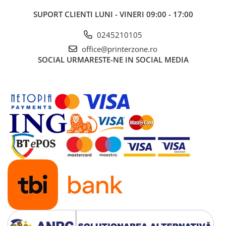
Imprimante 3D
SUPORT CLIENTI
LUNI - VINERI 09:00 - 17:00
Accesorii imprimante 3D
0245210105
Filament imprimanta 3D
office@printerzone.ro
Laptopuri
SOCIAL
URMARESTE-NE IN SOCIAL MEDIA
Laptopuri / notebookuri
Laptopuri gaming
Ultrabookuri
Laptop-uri 2 in 1
Accesorii laptop
Mini PC AI
Piese si accesorii
Accesorii Printing
Ribbon
Desktop PC
PC Office