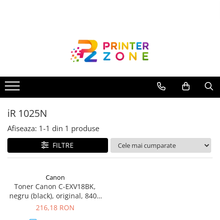
Toate Produsele
Imprimante
Imprimante laser
Imprimante cu jet
Multifunctionale laser
iR 1025N
Multifunctionale cu jet
Imprimante etichete
Afiseaza:
1-
1
din
1
produse
Imprimante termice
FILTRE
Scanere
Imprimante matriciale
Canon
Toner Canon C-EXV18BK,
Accesorii imprimante
negru (black), original, 8400
Accesorii multifunctionale
pagini
216,18 RON
Piese schimb