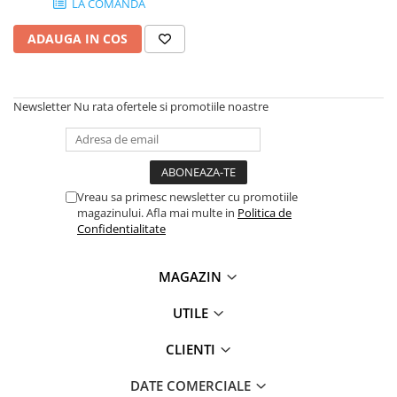
LA COMANDA
Plottere
ADAUGA IN COS
Consumabile imprimanta
Tonere
Drum unit
Newsletter
Nu rata ofertele si promotiile noastre
Capete imprimare
Cartuse inkjet si cerneala
Hartie
Vreau sa primesc newsletter cu promotiile
Ribbon
magazinului. Afla mai multe in
Politica de
Confidentialitate
Developer
Consumabile imprimanta
MAGAZIN
compatibile
Tonere compatibile
UTILE
Cartuse compatibile
CLIENTI
Drum unit compatibile
Printare 3D
DATE COMERCIALE