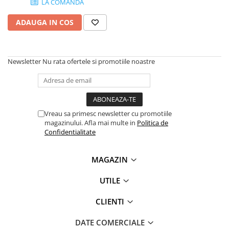
LA COMANDA
SSD-uri externe
Camere IP
ADAUGA IN COS
Hard disk-uri externe
Accesorii retelistica
Card reader
PDU
Placi captura
Newsletter
Nu rata ofertele si promotiile noastre
Adaptoare PCI / PCIe
Vreau sa primesc newsletter cu promotiile
magazinului. Afla mai multe in
Politica de
Confidentialitate
MAGAZIN
UTILE
CLIENTI
DATE COMERCIALE