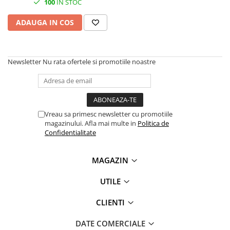
100
IN STOC
SSD-uri externe
Camere IP
ADAUGA IN COS
Hard disk-uri externe
Accesorii retelistica
Card reader
PDU
Placi captura
Newsletter
Nu rata ofertele si promotiile noastre
Adaptoare PCI / PCIe
Vreau sa primesc newsletter cu promotiile
magazinului. Afla mai multe in
Politica de
Confidentialitate
MAGAZIN
UTILE
CLIENTI
DATE COMERCIALE