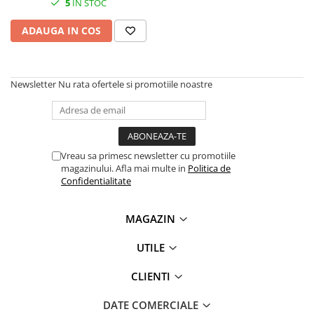
5
IN STOC
SSD-uri externe
Camere IP
ADAUGA IN COS
Hard disk-uri externe
Accesorii retelistica
Card reader
PDU
Placi captura
Newsletter
Nu rata ofertele si promotiile noastre
Adaptoare PCI / PCIe
Vreau sa primesc newsletter cu promotiile
magazinului. Afla mai multe in
Politica de
Confidentialitate
MAGAZIN
UTILE
CLIENTI
DATE COMERCIALE