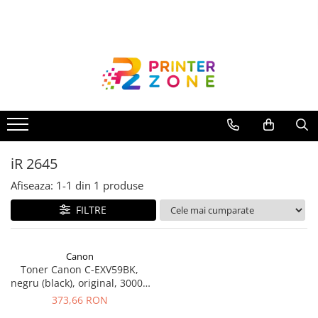
Toate Produsele
Imprimante
Imprimante laser
Imprimante cu jet
Multifunctionale laser
iR 2645
Multifunctionale cu jet
Imprimante etichete
Afiseaza:
1-
1
din
1
produse
Imprimante termice
FILTRE
Scanere
Imprimante matriciale
Canon
Toner Canon C-EXV59BK,
Accesorii imprimante
negru (black), original, 30000
Accesorii multifunctionale
pagini
373,66 RON
Piese schimb