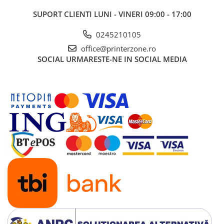
Imprimante 3D
SUPORT CLIENTI
LUNI - VINERI 09:00 - 17:00
Accesorii imprimante 3D
0245210105
Filament imprimanta 3D
office@printerzone.ro
Laptopuri
SOCIAL
URMARESTE-NE IN SOCIAL MEDIA
Laptopuri / notebookuri
Laptopuri gaming
Ultrabookuri
Laptop-uri 2 in 1
Accesorii laptop
Mini PC AI
Piese si accesorii
Accesorii Printing
Ribbon
Desktop PC
PC Office