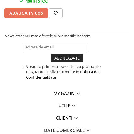
100
IN STOC
Plottere
ADAUGA IN COS
Consumabile imprimanta
Tonere
Drum unit
Newsletter
Nu rata ofertele si promotiile noastre
Capete imprimare
Cartuse inkjet si cerneala
Hartie
Vreau sa primesc newsletter cu promotiile
Ribbon
magazinului. Afla mai multe in
Politica de
Confidentialitate
Developer
Consumabile imprimanta
MAGAZIN
compatibile
Tonere compatibile
UTILE
Cartuse compatibile
CLIENTI
Drum unit compatibile
Printare 3D
DATE COMERCIALE