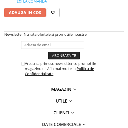
LA COMANDA
SSD-uri externe
Camere IP
ADAUGA IN COS
Hard disk-uri externe
Accesorii retelistica
Card reader
PDU
Placi captura
Newsletter
Nu rata ofertele si promotiile noastre
Adaptoare PCI / PCIe
Vreau sa primesc newsletter cu promotiile
magazinului. Afla mai multe in
Politica de
Confidentialitate
MAGAZIN
UTILE
CLIENTI
DATE COMERCIALE