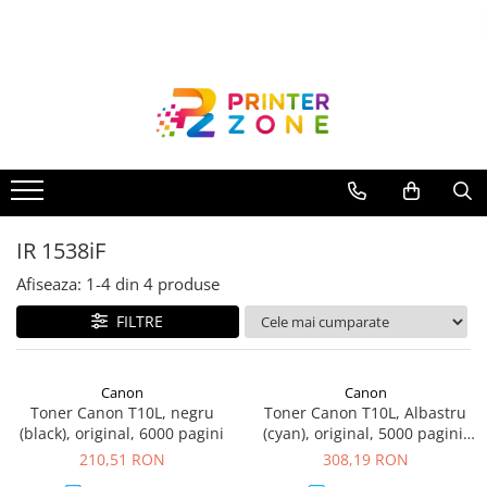
Toate Produsele
Imprimante
Imprimante laser
Imprimante cu jet
Multifunctionale laser
IR 1538iF
Multifunctionale cu jet
Imprimante etichete
Afiseaza:
1-
4
din
4
produse
Imprimante termice
FILTRE
Scanere
Imprimante matriciale
Canon
Canon
Toner Canon T10L, negru
Toner Canon T10L, Albastru
Accesorii imprimante
(black), original, 6000 pagini
(cyan), original, 5000 pagini,
Accesorii multifunctionale
135 g
210,51 RON
308,19 RON
Piese schimb