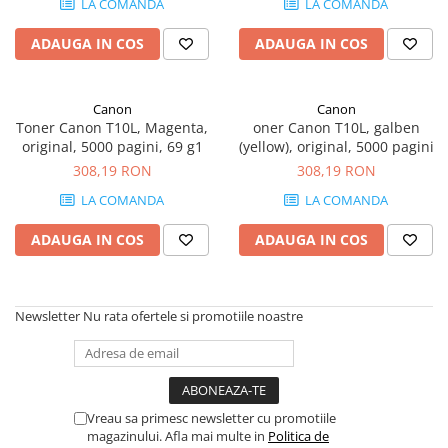
LA COMANDA
LA COMANDA
Plottere
ADAUGA IN COS
ADAUGA IN COS
Consumabile imprimanta
Tonere
Drum unit
Canon
Canon
Toner Canon T10L, Magenta,
oner Canon T10L, galben
Capete imprimare
original, 5000 pagini, 69 g1
(yellow), original, 5000 pagini
308,19 RON
308,19 RON
Cartuse inkjet si cerneala
LA COMANDA
LA COMANDA
Hartie
Ribbon
ADAUGA IN COS
ADAUGA IN COS
Developer
Consumabile imprimanta
compatibile
Newsletter
Nu rata ofertele si promotiile noastre
Tonere compatibile
Cartuse compatibile
Drum unit compatibile
Vreau sa primesc newsletter cu promotiile
Printare 3D
magazinului. Afla mai multe in
Politica de