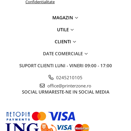
Confidentialitate
Imprimante 3D
Accesorii imprimante 3D
MAGAZIN
Filament imprimanta 3D
UTILE
Laptopuri
Laptopuri / notebookuri
CLIENTI
Laptopuri gaming
DATE COMERCIALE
Ultrabookuri
SUPORT CLIENTI
LUNI - VINERI 09:00 - 17:00
Laptop-uri 2 in 1
Accesorii laptop
0245210105
Mini PC AI
office@printerzone.ro
Piese si accesorii
SOCIAL
URMARESTE-NE IN SOCIAL MEDIA
Accesorii Printing
Ribbon
Desktop PC
PC Office