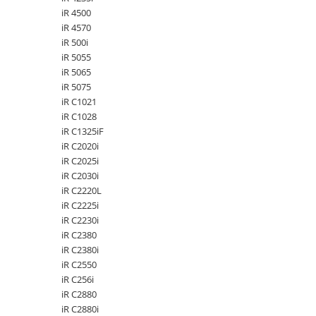
Carcase
iR 4500
iR 4570
Coolere CPU
iR 500i
Ventilatoare
iR 5055
iR 5065
Pasta termica
iR 5075
Placi video profesionale
iR C1021
iR C1028
SSD-uri externe
iR C1325iF
Hard disk-uri externe
iR C2020i
iR C2025i
Card reader
iR C2030i
Placi captura
iR C2220L
iR C2225i
Adaptoare PCI / PCIe
iR C2230i
Periferice PC
iR C2380
Mouse
iR C2380i
iR C2550
Tastaturi
iR C256i
Kit mouse si tastatura
iR C2880
iR C2880i
Web-cam-uri si sisteme