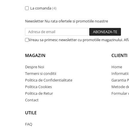
Solutii backup
La comanda
(4)
Carcase HDD externe
Memorii USB
Newsletter
Nu rata ofertele si promotiile noastre
SD Card-uri
Tablete
Vreau sa primesc newsletter cu promotiile magazinului. Af
Tablete inteligente
Accesorii tablete
MAGAZIN
CLIENTI
Telefoane
Despre Noi
Home
Smartphone-uri
Termeni si conditii
Informatii
Accesorii telefoane
Politica de Confidentialitate
Garantia 
Politica Cookies
Metode de
Smart Home
Politica de Retur
Formular 
Camere supraveghere smart
Contact
Prize inteligente
UTILE
Hub-uri smart
Termostate smart
FAQ