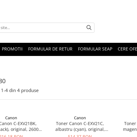
PROMOTII
FORMULAR DE RETUR
FORMULAR SEAP
CERE OF
80
1-
4
din
4
produse
Canon
Canon
Canon C-EXV21BK,
Toner Canon C-EXV21C,
Toner
ack), original, 26000
albastru (cyan), original,
magent
pagini
14000 pagini
216,18 RON
514,37 RON