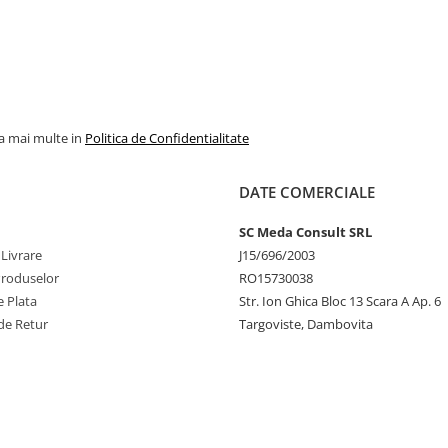
la mai multe in
Politica de Confidentialitate
DATE COMERCIALE
SC Meda Consult SRL
 Livrare
J15/696/2003
Produselor
RO15730038
 Plata
Str. Ion Ghica Bloc 13 Scara A Ap. 6
de Retur
Targoviste, Dambovita