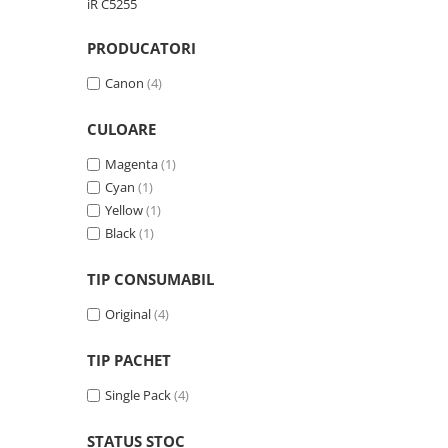
iR C5255
Antene & amplificatoare semnal
PRODUCATORI
Camere IP
Canon
(4)
Accesorii retelistica
PDU
CULOARE
UPS & Stabilizatoare
Magenta
(1)
UPS-uri
Cyan
(1)
Baterii UPS
Yellow
(1)
Black
(1)
Accesorii UPS
Servere, Storage & NAS
TIP CONSUMABIL
Servere NAS
Original
(4)
Servere
TIP PACHET
SSD enterprise
HDD enterprise
Single Pack
(4)
DAS (Direct Attached Storage)
STATUS STOC