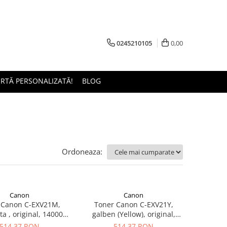
0245210105
0,00
ERTĂ PERSONALIZATĂ!
BLOG
Ordoneaza:
Canon
Canon
 Canon C-EXV21M,
Toner Canon C-EXV21Y,
a , original, 14000
galben (Yellow), original,
pagini
14000 pagini
514,37 RON
514,37 RON