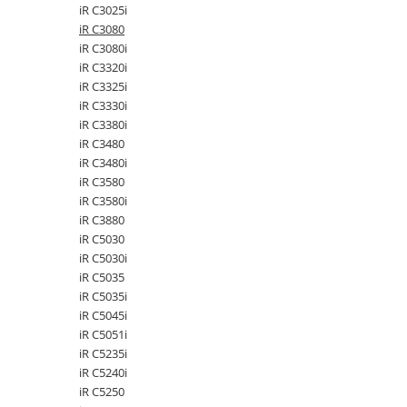
iR C3025i
videoconferinta
iR C3080
Alte periferice
iR C3080i
iR C3320i
Accesorii PC
iR C3325i
Retelistica
iR C3330i
Routere
iR C3380i
iR C3480
Switch-uri
iR C3480i
Access Point-uri
iR C3580
iR C3580i
Cabluri retea
iR C3880
Sisteme Mesh WiFi
iR C5030
iR C5030i
Placi de retea
iR C5035
Conectori & mufe retea
iR C5035i
iR C5045i
Rack-uri & accesorii rack
iR C5051i
Patch panel-uri
iR C5235i
iR C5240i
Injectoare PoE
iR C5250
Modemuri