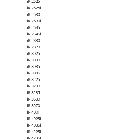
iR 2625
PC Gaming
iR 2625i
Workstation
iR 2630
iR 2630i
All-in-One PC
iR 2645
Mini PC
iR 2645i
iR 2830
Monitoare
iR 2870
Monitoare LED
iR 3025
Accesorii monitoare
iR 3030
iR 3035
Componente
iR 3045
Placi video
iR 3225
iR 3230
Procesoare
iR 3235
Placi de baza
iR 3530
Memorii RAM
iR 3570
iR 400i
SSD-uri interne
iR 4025i
Hard disk-uri interne
iR 4035i
iR 4225i
Surse
iR 4235i